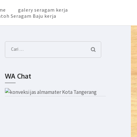
me
galery seragam kerja
toh Seragam Baju kerja
Cari
untuk:
WA Chat