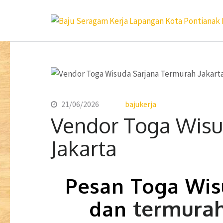
Lompat
ke
konten
(Tekan
Enter)
21/06/2026
bajukerja
Vendor Toga Wisu
Jakarta
Pesan Toga Wis
termurah
dan