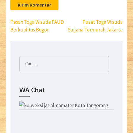
Navigasi
Pesan Toga Wisuda PAUD
Pusat Toga Wisuda
pos
Berkualitas Bogor
Sarjana Termurah Jakarta
Cari
untuk:
WA Chat