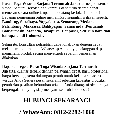
Pusat Toga Wisuda Sarjana Termurah Jakarta
menjadi semakin
simpel Saat ini, sekolah dan kampus di seluruh daerah dapat
memesan secara online tanpa harus datang ke lokasi produksi
Layanan pemesanan online menjangkau sejumlah wilayah seperti:
Bandung, Surabaya, Yogyakarta, Semarang, Medan,
Palembang, Makassar, Balikpapan, Samarinda, Pontianak,
Banjarmasin, Manado, Jayapura, Denpasar, Seluruh kota dan
kabupaten di Indonesia.
Selain itu, konsultasi pelanggan dapat dilakukan dengan cepat
melalui telepon maupun WhatsApp Akibatnya, pelanggan dapat
memahami produk secara menyeluruh sebelum pemesanan
dilakukan
Dapatkan segera
Pusat Toga Wisuda Sarjana Termurah
Jakarta
kualitas terbaik dengan pelayanan cepat, hasil profesional,
harga bersaing, serta dukungan penuh untuk kelancaran acara
wisuda Anda Segera pesan sekarang sebelum kapasitas produksi
penuh dan pastikan kebutuhan wisuda Anda ditangani oleh tenaga
berpengalaman yang siap melayani seluruh Indonesia!
HUBUNGI SEKARANG!
/ WhatsApp: 0812-2282-1060