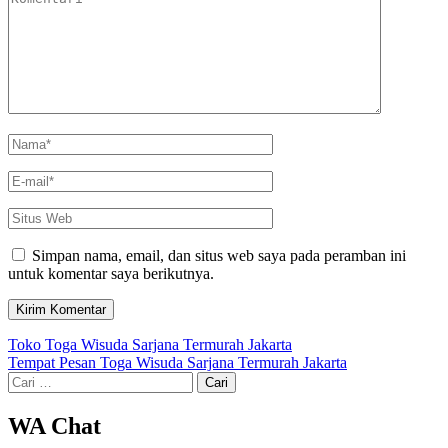
Name
*
Email
*
Situs
Web
Simpan nama, email, dan situs web saya pada peramban ini
untuk komentar saya berikutnya.
Navigasi
Toko Toga Wisuda Sarjana Termurah Jakarta
Tempat Pesan Toga Wisuda Sarjana Termurah Jakarta
pos
Cari
untuk:
WA Chat