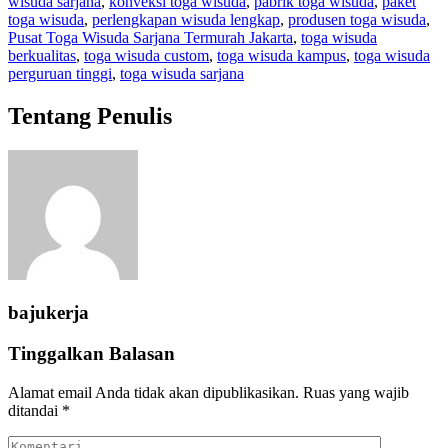
wisuda sarjana
,
konveksi toga wisuda
,
pabrik toga wisuda
,
paket
toga wisuda
,
perlengkapan wisuda lengkap
,
produsen toga wisuda
,
Pusat Toga Wisuda Sarjana Termurah Jakarta
,
toga wisuda
berkualitas
,
toga wisuda custom
,
toga wisuda kampus
,
toga wisuda
perguruan tinggi
,
toga wisuda sarjana
Tentang Penulis
bajukerja
Tinggalkan Balasan
Alamat email Anda tidak akan dipublikasikan.
Ruas yang wajib
ditandai
*
Komentari