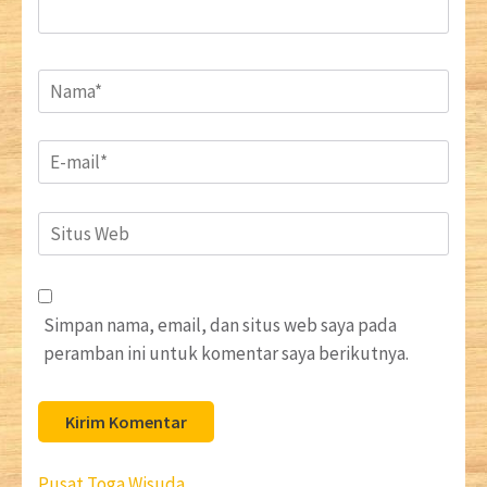
Name
*
Email
*
Situs
Web
Simpan nama, email, dan situs web saya pada
peramban ini untuk komentar saya berikutnya.
Navigasi
Pusat Toga Wisuda