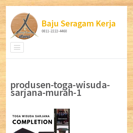
Lompat
ke
Baju Seragam Kerja
konten
0811-2222-4460
(Tekan
Enter)
produsen-toga-wisuda-
sarjana-murah-1