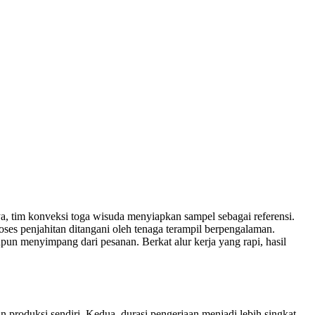
ya, tim konveksi toga wisuda menyiapkan sampel sebagai referensi.
roses penjahitan ditangani oleh tenaga terampil berpengalaman.
upun menyimpang dari pesanan. Berkat alur kerja yang rapi, hasil
 produksi sendiri. Kedua, durasi pengerjaan menjadi lebih singkat