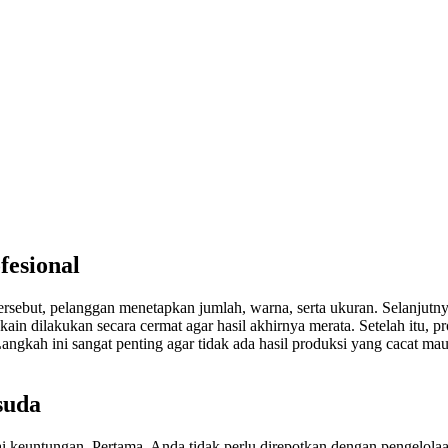
fesional
tersebut, pelanggan menetapkan jumlah, warna, serta ukuran. Selanjutn
kain dilakukan secara cermat agar hasil akhirnya merata. Setelah itu, p
Langkah ini sangat penting agar tidak ada hasil produksi yang cacat ma
suda
 keuntungan. Pertama, Anda tidak perlu direpotkan dengan pengelolaan