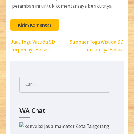
peramban ini untuk komentar saya berikutnya.
Navigasi
Jual Toga Wisuda SD
Supplier Toga Wisuda SD
pos
Terpercaya Bekasi
Terpercaya Bekasi
Cari
untuk:
WA Chat