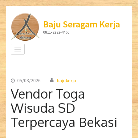
Lompat
ke
Baju Seragam Kerja
konten
0811-2222-4460
(Tekan
Enter)
05/03/2026
bajukerja
Vendor Toga
Wisuda SD
Terpercaya Bekasi