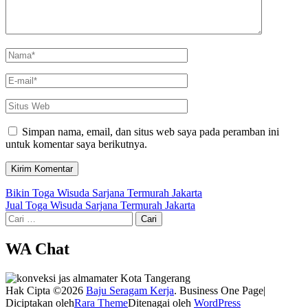
Name
*
Email
*
Situs
Web
Simpan nama, email, dan situs web saya pada peramban ini
untuk komentar saya berikutnya.
Navigasi
Bikin Toga Wisuda Sarjana Termurah Jakarta
Jual Toga Wisuda Sarjana Termurah Jakarta
pos
Cari
untuk:
WA Chat
Hak Cipta ©2026
Baju Seragam Kerja
. Business One Page|
Diciptakan oleh
Rara Theme
Ditenagai oleh
WordPress