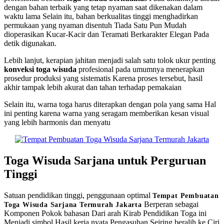
dengan bahan terbaik yang tetap nyaman saat dikenakan dalam
waktu lama Selain itu, bahan berkualitas tinggi menghadirkan
permukaan yang nyaman disentuh Tiada Satu Pun Mudah
dioperasikan Kucar-Kacir dan Teramati Berkarakter Elegan Pada
detik digunakan.
Lebih lanjut, kerapian jahitan menjadi salah satu tolok ukur penting
konveksi toga wisuda
profesional pada umumnya menerapkan
prosedur produksi yang sistematis Karena proses tersebut, hasil
akhir tampak lebih akurat dan tahan terhadap pemakaian
Selain itu, warna toga harus diterapkan dengan pola yang sama Hal
ini penting karena warna yang seragam memberikan kesan visual
yang lebih harmonis dan menyatu
Toga Wisuda Sarjana untuk Perguruan
Tinggi
Satuan pendidikan tinggi, penggunaan optimal
Tempat Pembuatan
Berperan sebagai
Toga Wisuda Sarjana Termurah Jakarta
Komponen Pokok bahasan Dari arah Kirab Pendidikan Toga ini
Menjadi simbol Hasil kerja nyata Pengasuhan Seiring beralih ke Ciri