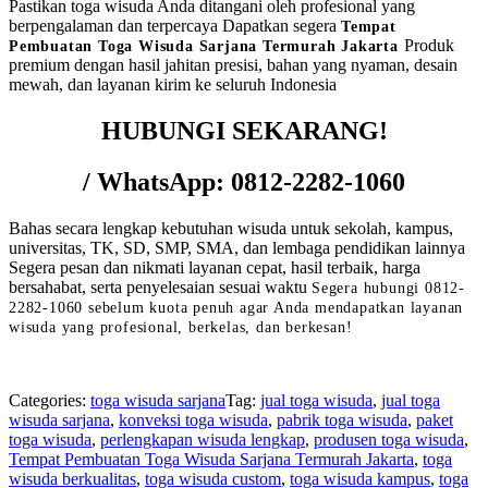
Pastikan toga wisuda Anda ditangani oleh profesional yang
berpengalaman dan terpercaya Dapatkan segera
Tempat
Produk
Pembuatan Toga Wisuda Sarjana Termurah Jakarta
premium dengan hasil jahitan presisi, bahan yang nyaman, desain
mewah, dan layanan kirim ke seluruh Indonesia
HUBUNGI SEKARANG!
/ WhatsApp: 0812-2282-1060
Bahas secara lengkap kebutuhan wisuda untuk sekolah, kampus,
universitas, TK, SD, SMP, SMA, dan lembaga pendidikan lainnya
Segera pesan dan nikmati layanan cepat, hasil terbaik, harga
bersahabat, serta penyelesaian sesuai waktu
Segera hubungi 0812-
2282-1060 sebelum kuota penuh agar Anda mendapatkan layanan
wisuda yang profesional, berkelas, dan berkesan!
Categories:
toga wisuda sarjana
Tag:
jual toga wisuda
,
jual toga
wisuda sarjana
,
konveksi toga wisuda
,
pabrik toga wisuda
,
paket
toga wisuda
,
perlengkapan wisuda lengkap
,
produsen toga wisuda
,
Tempat Pembuatan Toga Wisuda Sarjana Termurah Jakarta
,
toga
wisuda berkualitas
,
toga wisuda custom
,
toga wisuda kampus
,
toga