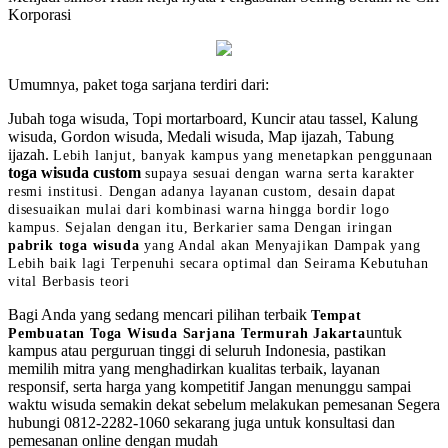
Korporasi
Umumnya, paket toga sarjana terdiri dari:
Jubah toga wisuda, Topi mortarboard, Kuncir atau tassel, Kalung
wisuda, Gordon wisuda, Medali wisuda, Map ijazah, Tabung
ijazah.
Lebih lanjut, banyak kampus yang menetapkan penggunaan
toga wisuda custom
supaya sesuai dengan warna serta karakter
resmi institusi. Dengan adanya layanan custom, desain dapat
disesuaikan mulai dari kombinasi warna hingga bordir logo
kampus. Sejalan dengan itu, Berkarier sama Dengan iringan
pabrik toga wisuda
yang Andal akan Menyajikan Dampak yang
Lebih baik lagi Terpenuhi secara optimal dan Seirama Kebutuhan
vital Berbasis teori
Bagi Anda yang sedang mencari pilihan terbaik
Tempat
untuk
Pembuatan Toga Wisuda Sarjana Termurah Jakarta
kampus atau perguruan tinggi di seluruh Indonesia, pastikan
memilih mitra yang menghadirkan kualitas terbaik, layanan
responsif, serta harga yang kompetitif Jangan menunggu sampai
waktu wisuda semakin dekat sebelum melakukan pemesanan Segera
hubungi 0812-2282-1060 sekarang juga untuk konsultasi dan
pemesanan online dengan mudah