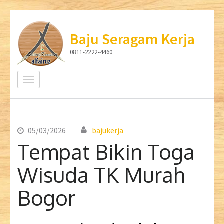
Lompat
ke
Baju Seragam Kerja
konten
0811-2222-4460
(Tekan
Enter)
05/03/2026
bajukerja
Tempat Bikin Toga
Wisuda TK Murah
Bogor