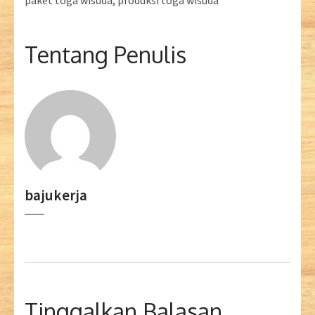
paket toga wisuda, produksi toga wisuda
Tentang Penulis
bajukerja
Tinggalkan Balasan