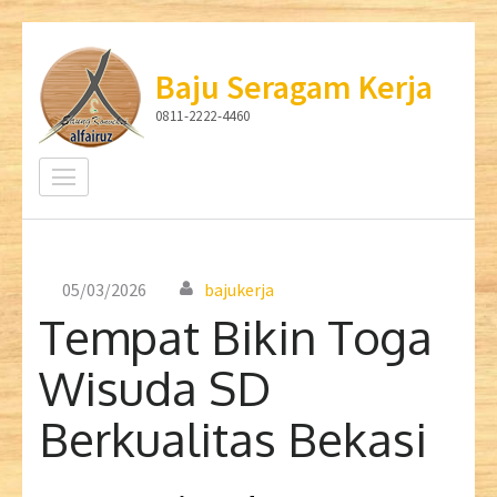
Lompat
ke
Baju Seragam Kerja
konten
0811-2222-4460
(Tekan
Enter)
05/03/2026
bajukerja
Tempat Bikin Toga
Wisuda SD
Berkualitas Bekasi