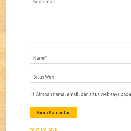
Name
*
Situs
Web
Simpan nama, email, dan situs web saya pada
Navigasi
tekture kayu