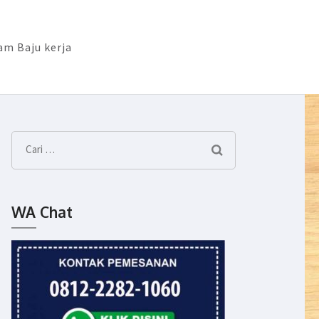
m Baju kerja
Cari
untuk:
WA Chat