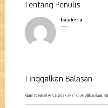
Tentang Penulis
bajukerja
Tinggalkan Balasan
Alamat email Anda tidak akan dipublikasikan.
Ru
Komentari