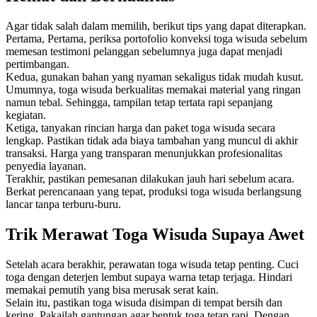
Agar tidak salah dalam memilih, berikut tips yang dapat diterapkan.
Pertama, Pertama, periksa portofolio konveksi toga wisuda sebelum
memesan testimoni pelanggan sebelumnya juga dapat menjadi
pertimbangan.
Kedua, gunakan bahan yang nyaman sekaligus tidak mudah kusut.
Umumnya, toga wisuda berkualitas memakai material yang ringan
namun tebal. Sehingga, tampilan tetap tertata rapi sepanjang
kegiatan.
Ketiga, tanyakan rincian harga dan paket toga wisuda secara
lengkap. Pastikan tidak ada biaya tambahan yang muncul di akhir
transaksi. Harga yang transparan menunjukkan profesionalitas
penyedia layanan.
Terakhir, pastikan pemesanan dilakukan jauh hari sebelum acara.
Berkat perencanaan yang tepat, produksi toga wisuda berlangsung
lancar tanpa terburu-buru.
Trik Merawat Toga Wisuda Supaya Awet
Setelah acara berakhir, perawatan toga wisuda tetap penting. Cuci
toga dengan deterjen lembut supaya warna tetap terjaga. Hindari
memakai pemutih yang bisa merusak serat kain.
Selain itu, pastikan toga wisuda disimpan di tempat bersih dan
kering. Pakailah gantungan agar bentuk toga tetap rapi. Dengan