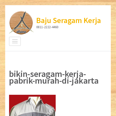
Lompat
ke
Baju Seragam Kerja
konten
0811-2222-4460
(Tekan
Enter)
bikin-seragam-kerja-
pabrik-murah-di-jakarta