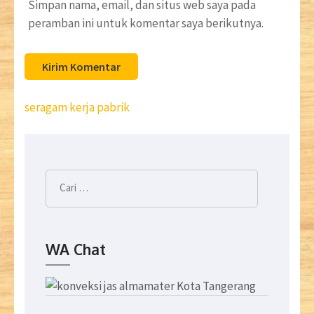
Simpan nama, email, dan situs web saya pada
peramban ini untuk komentar saya berikutnya.
Navigasi
seragam kerja pabrik
pos
Cari
untuk:
WA Chat