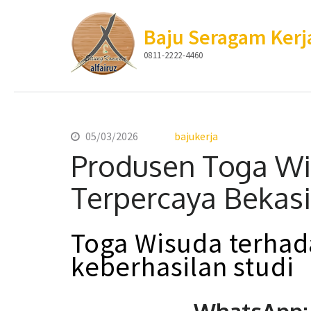
Baju Seragam Kerj
0811-2222-4460
Lompat
ke
konten
05/03/2026
bajukerja
(Tekan
Produsen Toga W
Enter)
Terpercaya Bekasi
Toga
Wisuda
terha
keberhasilan studi