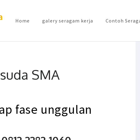
a
Home
galery seragam kerja
Contoh Seraga
isuda SMA
dap
fase
unggulan