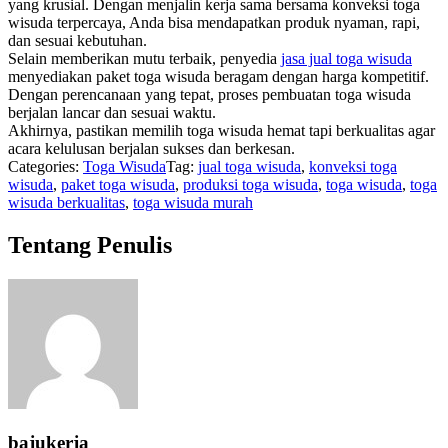
yang krusial. Dengan menjalin kerja sama bersama konveksi toga
wisuda terpercaya, Anda bisa mendapatkan produk nyaman, rapi,
dan sesuai kebutuhan.
Selain memberikan mutu terbaik, penyedia
jasa jual toga wisuda
menyediakan paket toga wisuda beragam dengan harga kompetitif.
Dengan perencanaan yang tepat, proses pembuatan toga wisuda
berjalan lancar dan sesuai waktu.
Akhirnya, pastikan memilih toga wisuda hemat tapi berkualitas agar
acara kelulusan berjalan sukses dan berkesan.
Categories:
Toga Wisuda
Tag:
jual toga wisuda
,
konveksi toga
wisuda
,
paket toga wisuda
,
produksi toga wisuda
,
toga wisuda
,
toga
wisuda berkualitas
,
toga wisuda murah
Tentang Penulis
bajukerja