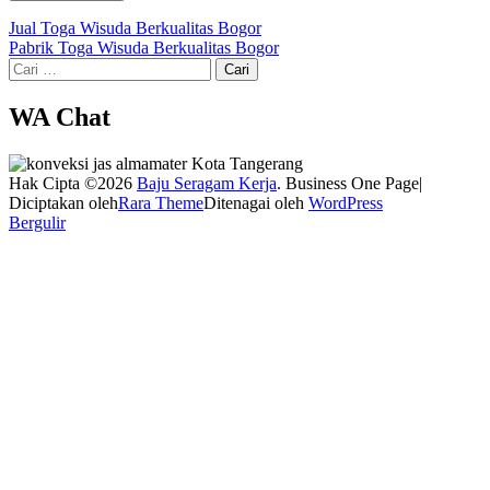
Navigasi
Jual Toga Wisuda Berkualitas Bogor
Pabrik Toga Wisuda Berkualitas Bogor
pos
Cari
untuk:
WA Chat
Hak Cipta ©2026
Baju Seragam Kerja
. Business One Page|
Diciptakan oleh
Rara Theme
Ditenagai oleh
WordPress
Bergulir