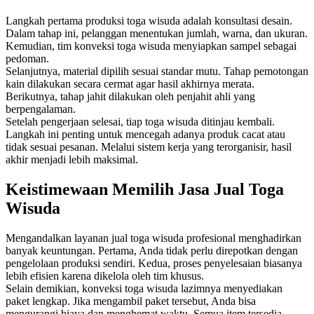
Langkah pertama produksi toga wisuda adalah konsultasi desain.
Dalam tahap ini, pelanggan menentukan jumlah, warna, dan ukuran.
Kemudian, tim konveksi toga wisuda menyiapkan sampel sebagai
pedoman.
Selanjutnya, material dipilih sesuai standar mutu. Tahap pemotongan
kain dilakukan secara cermat agar hasil akhirnya merata.
Berikutnya, tahap jahit dilakukan oleh penjahit ahli yang
berpengalaman.
Setelah pengerjaan selesai, tiap toga wisuda ditinjau kembali.
Langkah ini penting untuk mencegah adanya produk cacat atau
tidak sesuai pesanan. Melalui sistem kerja yang terorganisir, hasil
akhir menjadi lebih maksimal.
Keistimewaan Memilih Jasa Jual Toga
Wisuda
Mengandalkan layanan jual toga wisuda profesional menghadirkan
banyak keuntungan. Pertama, Anda tidak perlu direpotkan dengan
pengelolaan produksi sendiri. Kedua, proses penyelesaian biasanya
lebih efisien karena dikelola oleh tim khusus.
Selain demikian, konveksi toga wisuda lazimnya menyediakan
paket lengkap. Jika mengambil paket tersebut, Anda bisa
mengurangi biaya dan menghemat waktu. Semua item tersedia