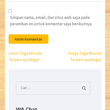
Web
Simpan nama, email, dan situs web saya pada
peramban ini untuk komentar saya berikutnya.
Navigasi
Grosir Toga Wisuda
Harga Toga Wisuda
pos
Terpercaya Bogor
Terpercaya Bogor
Cari
untuk:
WA Chat