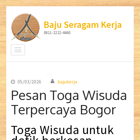
Lompat
ke
Baju Seragam Kerja
konten
0811-2222-4460
(Tekan
Enter)
05/03/2026
bajukerja
Pesan Toga Wisuda
Terpercaya Bogor
Toga
Wisuda
untuk