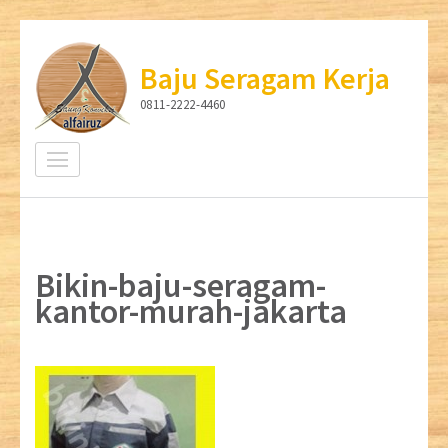
Lompat
ke
Baju Seragam Kerja
konten
0811-2222-4460
(Tekan
Enter)
Bikin-baju-seragam-
kantor-murah-jakarta