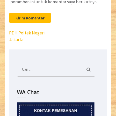
peramban ini untuk komentar saya berikutnya.
Navigasi
PDH Poltek Negeri
pos
Jakarta
Cari
untuk:
WA Chat