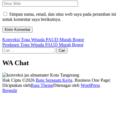
Situs
Web
Simpan nama, email, dan situs web saya pada peramban ini
untuk komentar saya berikutnya.
Navigasi
Konveksi Toga Wisuda PAUD Murah Bogor
Produsen Toga Wisuda PAUD Murah Bogor
pos
Cari
untuk:
WA Chat
Hak Cipta ©2026
Baju Seragam Kerja
. Business One Page|
Diciptakan oleh
Rara Theme
Ditenagai oleh
WordPress
Bergulir