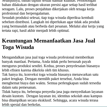
Selanjutnya, bahan dipilih sesuai standar kualitas. Pemotongan
bahan dilakukan dengan ukuran presisi agar setiap hasil terlihat
seragam. Lalu, proses penjahitan dikerjakan oleh tenaga kerja
profesional dan berpengalaman.
Sesudah produksi selesai, tiap toga wisuda diperiksa kembali
sebelum distribusi. Langkah ini diperlukan agar tidak ada produk
yang bermasalah atau berbeda dari pesanan. Melalui alur kerja yang
tertata rapi, hasil akhir menjadi lebih optimal.
Keuntungan Memanfaatkan Jasa Jual
Toga Wisuda
Mengandalkan jasa jual toga wisuda profesional memberikan
banyak manfaat. Pertama, Anda tidak perlu bersusah payah
mengurus produksi sendiri. Kedua, proses penyelesaian biasanya
lebih efisien karena dikelola oleh tim khusus.
Tak hanya itu, konveksi toga wisuda biasanya menawarkan satu
paket lengkap. Dengan memilih paket tersebut, Anda bisa
menghemat biaya dan waktu. Semua perlengkapan sudah tersedia
dalam satu pemesanan.
Tidak hanya itu, beberapa penyedia jasa juga menyediakan layanan
desain kustom. Dengan layanan ini, identitas sekolah atau kampus
bisa ditampilkan secara eksklusif. Sehingga, acara wisuda terasa
lebih spesial dan berkelas.