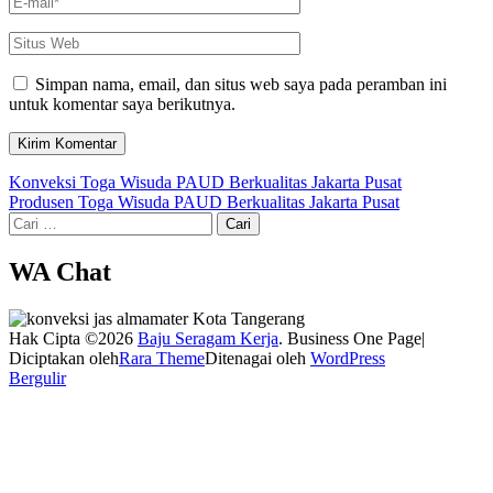
Situs
Web
Simpan nama, email, dan situs web saya pada peramban ini
untuk komentar saya berikutnya.
Navigasi
Konveksi Toga Wisuda PAUD Berkualitas Jakarta Pusat
Produsen Toga Wisuda PAUD Berkualitas Jakarta Pusat
pos
Cari
untuk:
WA Chat
Hak Cipta ©2026
Baju Seragam Kerja
. Business One Page|
Diciptakan oleh
Rara Theme
Ditenagai oleh
WordPress
Bergulir