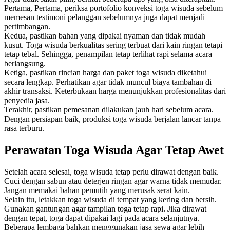
Pertama, Pertama, periksa portofolio konveksi toga wisuda sebelum
memesan testimoni pelanggan sebelumnya juga dapat menjadi
pertimbangan.
Kedua, pastikan bahan yang dipakai nyaman dan tidak mudah
kusut. Toga wisuda berkualitas sering terbuat dari kain ringan tetapi
tetap tebal. Sehingga, penampilan tetap terlihat rapi selama acara
berlangsung.
Ketiga, pastikan rincian harga dan paket toga wisuda diketahui
secara lengkap. Perhatikan agar tidak muncul biaya tambahan di
akhir transaksi. Keterbukaan harga menunjukkan profesionalitas dari
penyedia jasa.
Terakhir, pastikan pemesanan dilakukan jauh hari sebelum acara.
Dengan persiapan baik, produksi toga wisuda berjalan lancar tanpa
rasa terburu.
Perawatan Toga Wisuda Agar Tetap Awet
Setelah acara selesai, toga wisuda tetap perlu dirawat dengan baik.
Cuci dengan sabun atau deterjen ringan agar warna tidak memudar.
Jangan memakai bahan pemutih yang merusak serat kain.
Selain itu, letakkan toga wisuda di tempat yang kering dan bersih.
Gunakan gantungan agar tampilan toga tetap rapi. Jika dirawat
dengan tepat, toga dapat dipakai lagi pada acara selanjutnya.
Beberapa lembaga bahkan menggunakan jasa sewa agar lebih