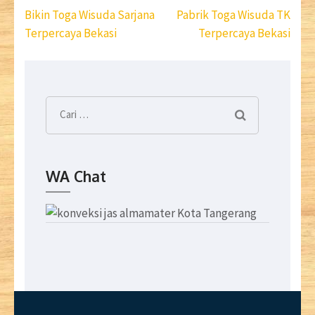
Navigasi
Bikin Toga Wisuda Sarjana
Pabrik Toga Wisuda TK
pos
Terpercaya Bekasi
Terpercaya Bekasi
Cari
untuk:
WA Chat