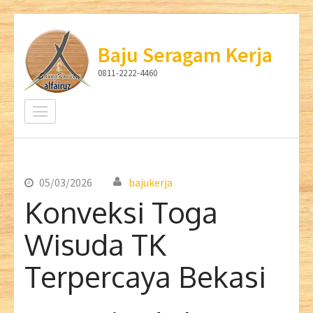
Lompat
ke
Baju Seragam Kerja
konten
0811-2222-4460
(Tekan
Enter)
05/03/2026
bajukerja
Konveksi Toga
Wisuda TK
Terpercaya Bekasi