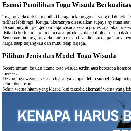
Esensi Pemilihan Toga Wisuda Berkualita
Toga wisuda terbaik memiliki beragam keunggulan yang tidak boleh di
terlihat lebih rapi. Ketiga, ukurannya disesuaikan supaya nyaman saa
Di samping itu, pengerjaan toga wisuda secara profesional akan melewa
risiko kekeliruan ukuran dan cacat produksi dapat dihindari semaksi
Sementara itu, toga wisuda murah masih bisa didapat tanpa harus me
harga tetap terjangkau dan mutu tetap terjaga.
Pilihan Jenis dan Model Toga Wisuda
Secara umum, bagian utama toga wisuda terdiri atas beberapa kompone
mereka.
Desain toga wisuda sekolah biasanya tampak lebih simpel. Adapun tog
kebutuhan acara.
Selain warna hitam yang klasik, kini tersedia alternatif warna yang l