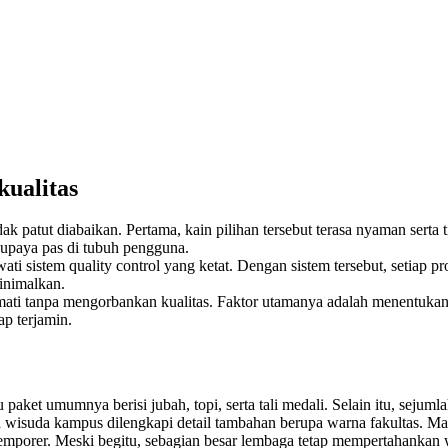
kualitas
patut diabaikan. Pertama, kain pilihan tersebut terasa nyaman serta t
 supaya pas di tubuh pengguna.
ati sistem quality control yang ketat. Dengan sistem tersebut, setiap 
minimalkan.
ikmati tanpa mengorbankan kualitas. Faktor utamanya adalah menentukan
ap terjamin.
paket umumnya berisi jubah, topi, serta tali medali. Selain itu, sejum
isuda kampus dilengkapi detail tambahan berupa warna fakultas. Mak
ontemporer. Meski begitu, sebagian besar lembaga tetap mempertahankan