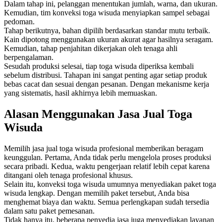
Dalam tahap ini, pelanggan menentukan jumlah, warna, dan ukuran.
Kemudian, tim konveksi toga wisuda menyiapkan sampel sebagai
pedoman.
Tahap berikutnya, bahan dipilih berdasarkan standar mutu terbaik.
Kain dipotong menggunakan ukuran akurat agar hasilnya seragam.
Kemudian, tahap penjahitan dikerjakan oleh tenaga ahli
berpengalaman.
Sesudah produksi selesai, tiap toga wisuda diperiksa kembali
sebelum distribusi. Tahapan ini sangat penting agar setiap produk
bebas cacat dan sesuai dengan pesanan. Dengan mekanisme kerja
yang sistematis, hasil akhirnya lebih memuaskan.
Alasan Menggunakan Jasa Jual Toga
Wisuda
Memilih jasa jual toga wisuda profesional memberikan beragam
keunggulan. Pertama, Anda tidak perlu mengelola proses produksi
secara pribadi. Kedua, waktu pengerjaan relatif lebih cepat karena
ditangani oleh tenaga profesional khusus.
Selain itu, konveksi toga wisuda umumnya menyediakan paket toga
wisuda lengkap. Dengan memilih paket tersebut, Anda bisa
menghemat biaya dan waktu. Semua perlengkapan sudah tersedia
dalam satu paket pemesanan.
Tidak hanya itu, beberapa penyedia jasa juga menyediakan layanan