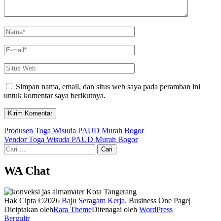
Name
*
Email
*
Situs
Web
Simpan nama, email, dan situs web saya pada peramban ini
untuk komentar saya berikutnya.
Navigasi
Produsen Toga Wisuda PAUD Murah Bogor
Vendor Toga Wisuda PAUD Murah Bogor
pos
Cari
untuk:
WA Chat
Hak Cipta ©2026
Baju Seragam Kerja
. Business One Page|
Diciptakan oleh
Rara Theme
Ditenagai oleh
WordPress
Bergulir