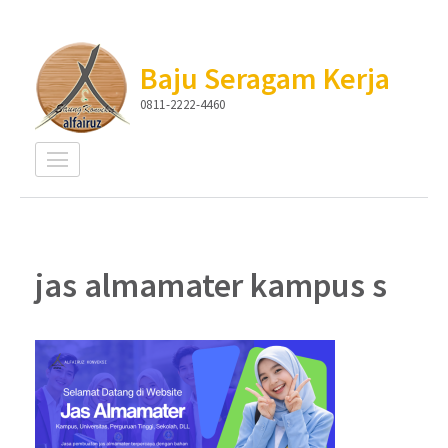
Lompat
ke
Baju Seragam Kerja
konten
0811-2222-4460
(Tekan
Enter)
jas almamater kampus s