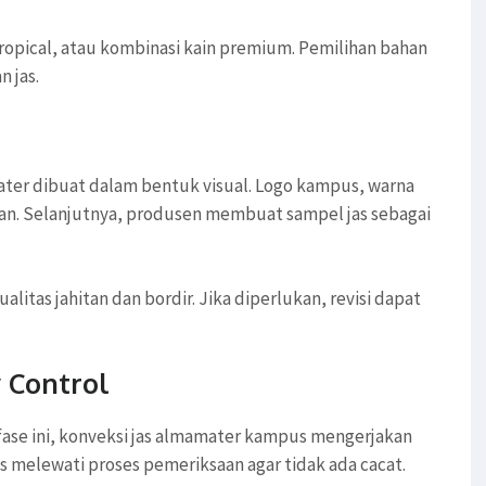
tropical, atau kombinasi kain premium. Pemilihan bahan
 jas.
mater dibuat dalam bentuk visual. Logo kampus, warna
taan. Selanjutnya, produsen membuat sampel jas sebagai
itas jahitan dan bordir. Jika diperlukan, revisi dapat
 Control
fase ini, konveksi jas almamater kampus mengerjakan
as melewati proses pemeriksaan agar tidak ada cacat.