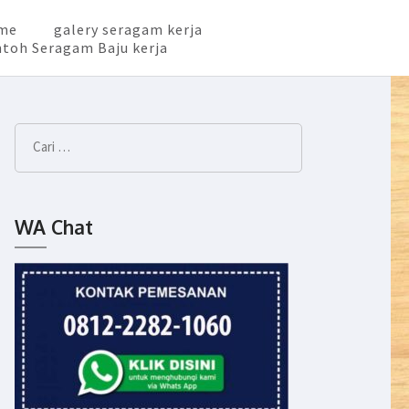
me
galery seragam kerja
toh Seragam Baju kerja
Cari
untuk:
WA Chat