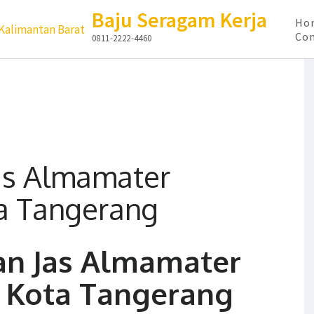
Baju Seragam Kerja
Ho
Con
0811-2222-4460
as Almamater
a Tangerang
an Jas Almamater
 Kota Tangerang