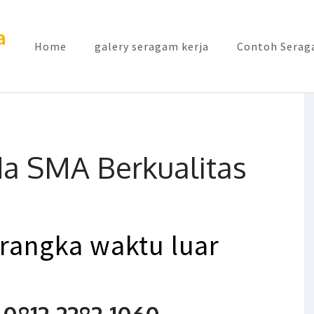
a
Home
galery seragam kerja
Contoh Seraga
a SMA Berkualitas
 rangka
waktu
luar