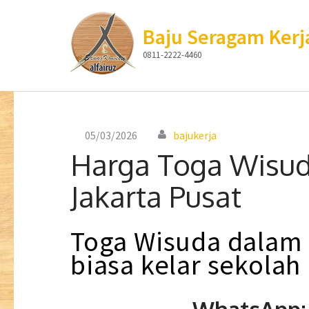
Baju Seragam Kerj
0811-2222-4460
Lompat
ke
konten
05/03/2026
bajukerja
(Tekan
Harga Toga Wisud
Enter)
Jakarta Pusat
Toga
Wisuda
dalam
biasa
kelar sekolah