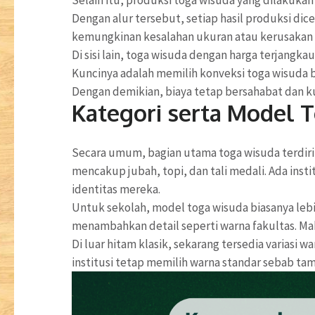
Dengan alur tersebut, setiap hasil produksi di
kemungkinan kesalahan ukuran atau kerusakan 
Di sisi lain, toga wisuda dengan harga terjangk
Kuncinya adalah memilih konveksi toga wisuda b
Dengan demikian, biaya tetap bersahabat dan kua
Kategori serta Model 
Secara umum, bagian utama toga wisuda terdiri
mencakup jubah, topi, dan tali medali. Ada ins
identitas mereka.
Untuk sekolah, model toga wisuda biasanya le
menambahkan detail seperti warna fakultas. Mak
Di luar hitam klasik, sekarang tersedia variasi 
institusi tetap memilih warna standar sebab tam