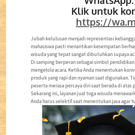
WhatsApp: 
Klik untuk ko
https://wa.
Jubah kelulusan menjadi representasi kebangg
mahasiswa pasti menantikan kesempatan berhar
wisuda yang tepat sangat dibutuhkan supaya aca
Di samping berperan sebagai simbol pendidikan
mengelola acara. Ketika Anda menentukan konv
produk yang rapi dan nyaman saat digunakan. T
peserta merasa percaya diri saat berada di atas
Sekarang ini, layanan jual toga wisuda menawark
Anda harus selektif saat menentukan jasa agar 