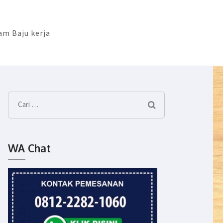
m Baju kerja
Cari
untuk:
WA Chat