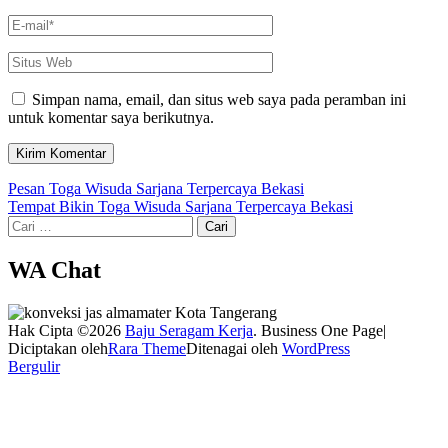
Email
*
Situs
Web
Simpan nama, email, dan situs web saya pada peramban ini
untuk komentar saya berikutnya.
Navigasi
Pesan Toga Wisuda Sarjana Terpercaya Bekasi
Tempat Bikin Toga Wisuda Sarjana Terpercaya Bekasi
pos
Cari
untuk:
WA Chat
Hak Cipta ©2026
Baju Seragam Kerja
. Business One Page|
Diciptakan oleh
Rara Theme
Ditenagai oleh
WordPress
Bergulir