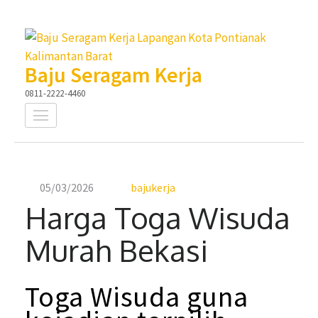
Lompat
ke
konten
Baju Seragam Kerja
(Tekan
0811-2222-4460
Enter)
05/03/2026
bajukerja
Harga Toga Wisuda
Murah Bekasi
Toga
Wisuda
guna