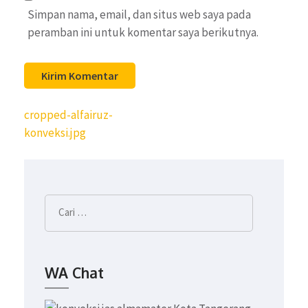
Simpan nama, email, dan situs web saya pada
peramban ini untuk komentar saya berikutnya.
Navigasi
cropped-alfairuz-
pos
konveksi.jpg
Cari
untuk:
WA Chat