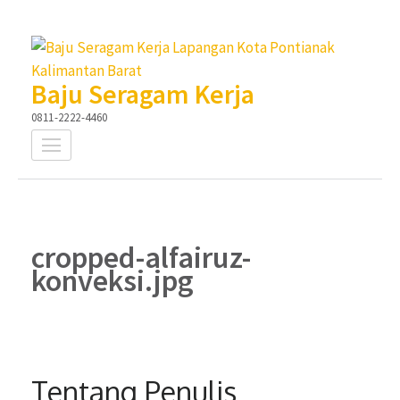
Lompat
ke
konten
Baju Seragam Kerja
(Tekan
0811-2222-4460
Enter)
cropped-alfairuz-
konveksi.jpg
Tentang Penulis