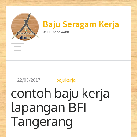
Lompat
ke
Baju Seragam Kerja
konten
0811-2222-4460
(Tekan
Enter)
22/03/2017
bajukerja
contoh baju kerja
lapangan BFI
Tangerang