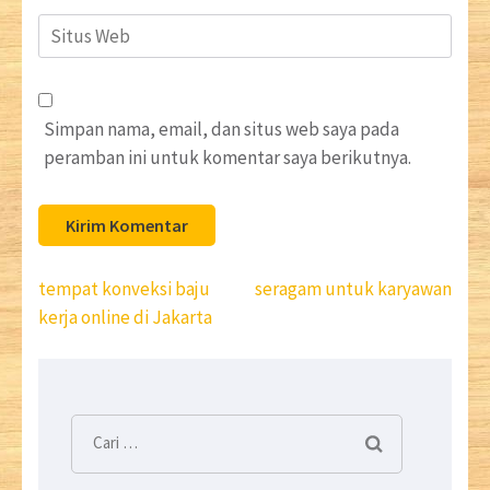
Situs
Web
Simpan nama, email, dan situs web saya pada
peramban ini untuk komentar saya berikutnya.
Navigasi
tempat konveksi baju
seragam untuk karyawan
pos
kerja online di Jakarta
Cari
untuk: