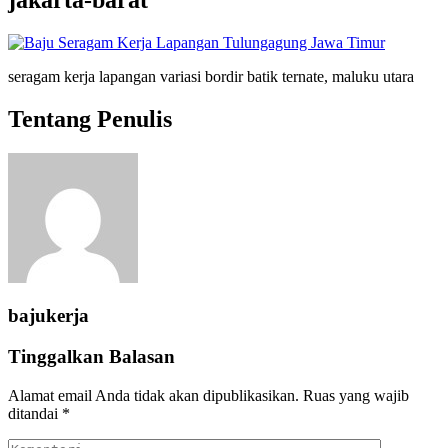
seragam kerja lapangan variasi bordir batik ternate, maluku utara
Tentang Penulis
bajukerja
Tinggalkan Balasan
Alamat email Anda tidak akan dipublikasikan.
Ruas yang wajib
ditandai
*
Komentari