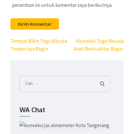
peramban ini untuk komentar saya berikutnya.
Navigasi
Tempat Bikin Toga Wisuda
Konveksi Toga Wisuda
pos
Terpercaya Bogor
Anak Berkualitas Bogor
Cari
untuk:
WA Chat