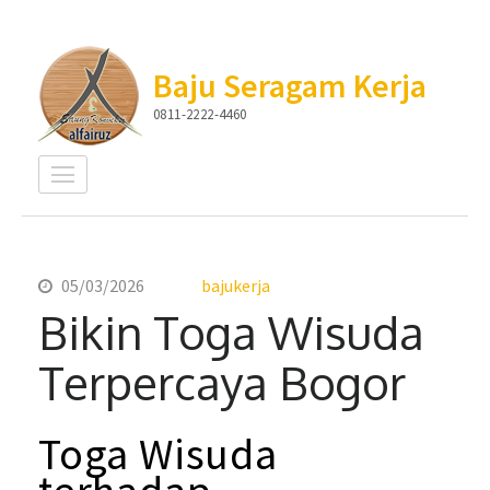
Lompat
ke
Baju Seragam Kerja
konten
0811-2222-4460
(Tekan
Enter)
05/03/2026
bajukerja
Bikin Toga Wisuda
Terpercaya Bogor
Toga
Wisuda