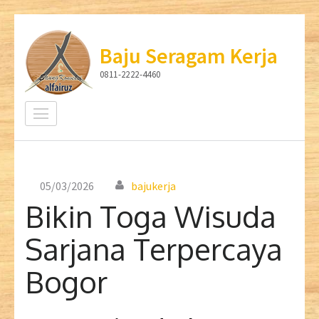
Lompat
ke
Baju Seragam Kerja
konten
0811-2222-4460
(Tekan
Enter)
05/03/2026
bajukerja
Bikin Toga Wisuda
Sarjana Terpercaya
Bogor