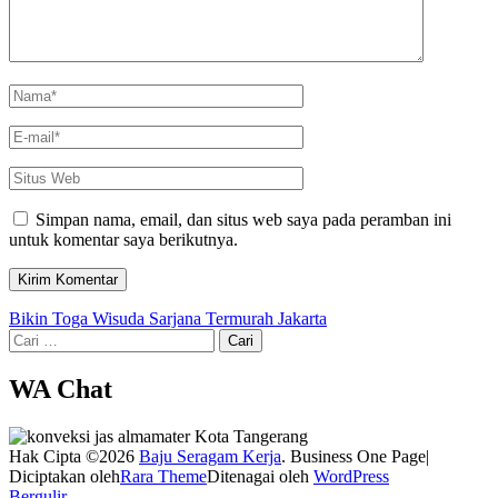
Name
*
Email
*
Situs
Web
Simpan nama, email, dan situs web saya pada peramban ini
untuk komentar saya berikutnya.
Navigasi
Bikin Toga Wisuda Sarjana Termurah Jakarta
Cari
pos
untuk:
WA Chat
Hak Cipta ©2026
Baju Seragam Kerja
. Business One Page|
Diciptakan oleh
Rara Theme
Ditenagai oleh
WordPress
Bergulir