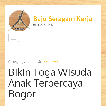
Lompat
ke
Baju Seragam Kerja
konten
0811-2222-4460
(Tekan
Enter)
05/03/2026
bajukerja
Bikin Toga Wisuda
Anak Terpercaya
Bogor