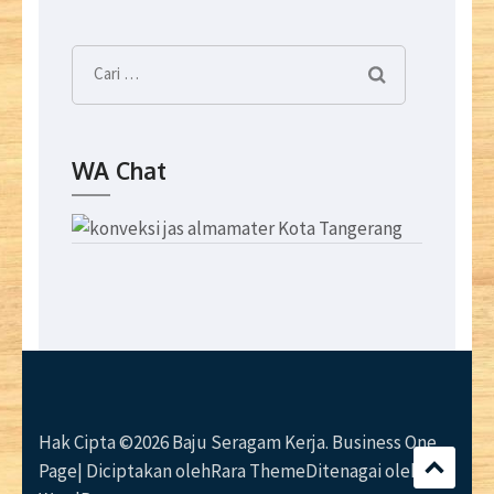
Cari
untuk:
WA Chat
Hak Cipta ©2026
Baju Seragam Kerja
. Business One
Page| Diciptakan oleh
Rara Theme
Ditenagai oleh