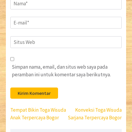
Name
*
Email
*
Situs
Web
Simpan nama, email, dan situs web saya pada
peramban ini untuk komentar saya berikutnya.
Navigasi
Tempat Bikin Toga Wisuda
Konveksi Toga Wisuda
pos
Anak Terpercaya Bogor
Sarjana Terpercaya Bogor