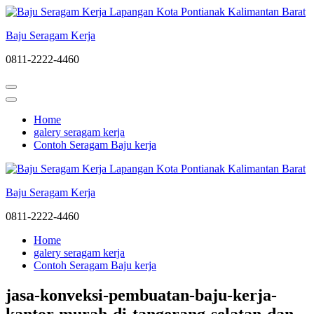
Lompat
ke
Baju Seragam Kerja
konten
(Tekan
0811-2222-4460
Enter)
Home
galery seragam kerja
Contoh Seragam Baju kerja
Baju Seragam Kerja
0811-2222-4460
Home
galery seragam kerja
Contoh Seragam Baju kerja
jasa-konveksi-pembuatan-baju-kerja-
kantor-murah-di-tangerang-selatan-dan-