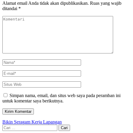
Alamat email Anda tidak akan dipublikasikan.
Ruas yang wajib
ditandai
*
Komentari
Name
*
Email
*
Situs
Web
Simpan nama, email, dan situs web saya pada peramban ini
untuk komentar saya berikutnya.
Navigasi
Bikin Seragam Kerja Lapangan
Cari
pos
untuk: