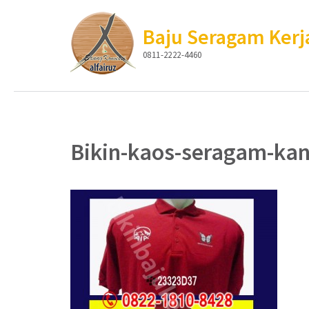
Baju Seragam Kerj
0811-2222-4460
Lompat
ke
konten
Bikin-kaos-seragam-kan
(Tekan
Enter)