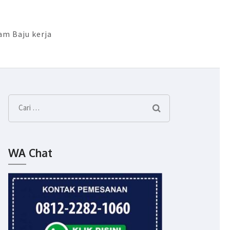
m Baju kerja
Cari
untuk:
WA Chat