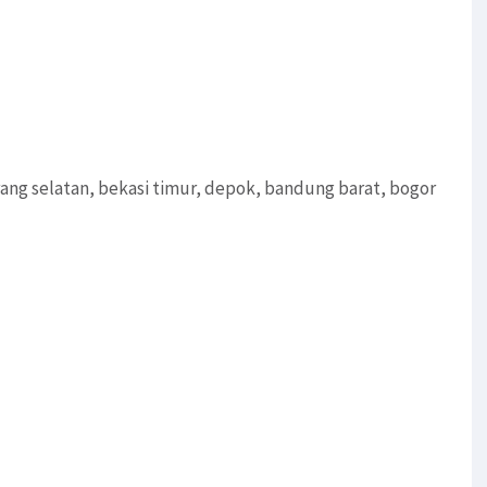
rang selatan, bekasi timur, depok, bandung barat, bogor