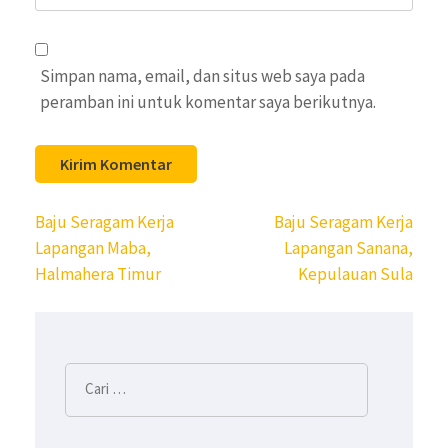
Web
Simpan nama, email, dan situs web saya pada
peramban ini untuk komentar saya berikutnya.
Navigasi
Baju Seragam Kerja
Baju Seragam Kerja
pos
Lapangan Maba,
Lapangan Sanana,
Halmahera Timur
Kepulauan Sula
Cari
untuk: