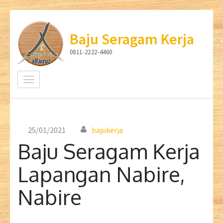
Lompat
ke
Baju Seragam Kerja
konten
0811-2222-4460
(Tekan
Enter)
25/01/2021
bajukerja
Baju Seragam Kerja
Lapangan Nabire,
Nabire