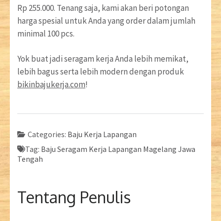
Rp 255.000. Tenang saja, kami akan beri potongan
harga spesial untuk Anda yang order dalam jumlah
minimal 100 pcs.
Yok buat jadi seragam kerja Anda lebih memikat,
lebih bagus serta lebih modern dengan produk
bikinbajukerja.com
!
Categories:
Baju Kerja Lapangan
Tag:
Baju Seragam Kerja Lapangan Magelang Jawa
Tengah
Tentang Penulis