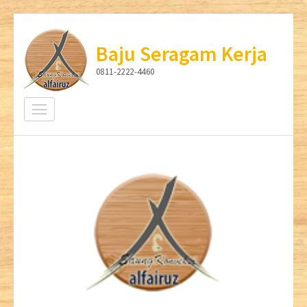
Lompat
ke
Baju Seragam Kerja
konten
0811-2222-4460
(Tekan
Enter)