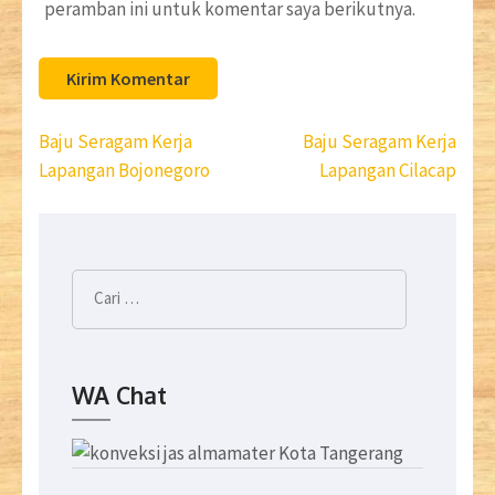
peramban ini untuk komentar saya berikutnya.
Navigasi
Baju Seragam Kerja
Baju Seragam Kerja
pos
Lapangan Bojonegoro
Lapangan Cilacap
Cari
untuk:
WA Chat