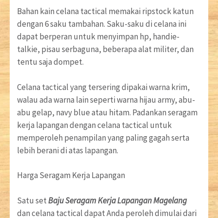
Bahan kain celana tactical memakai ripstock katun
dengan 6 saku tambahan. Saku-saku di celana ini
dapat berperan untuk menyimpan hp, handie-
talkie, pisau serbaguna, beberapa alat militer, dan
tentu saja dompet.
Celana tactical yang tersering dipakai warna krim,
walau ada warna lain seperti warna hijau army, abu-
abu gelap, navy blue atau hitam. Padankan seragam
kerja lapangan dengan celana tactical untuk
memperoleh penampilan yang paling gagah serta
lebih berani di atas lapangan.
Harga Seragam Kerja Lapangan
Satu set
Baju Seragam Kerja Lapangan Magelang
dan celana tactical dapat Anda peroleh dimulai dari