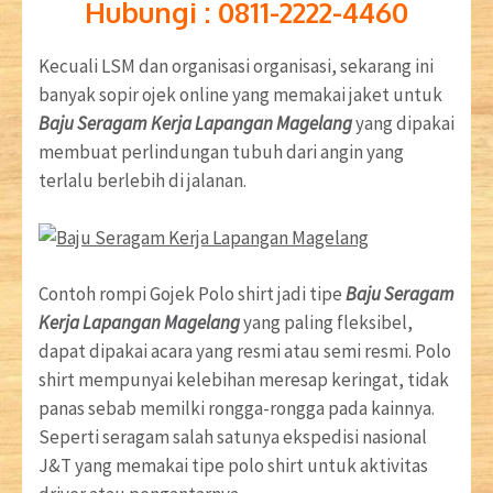
Hubungi : 0811-2222-4460
Kecuali LSM dan organisasi organisasi, sekarang ini
banyak sopir ojek online yang memakai jaket untuk
Baju Seragam Kerja Lapangan Magelang
yang dipakai
membuat perlindungan tubuh dari angin yang
terlalu berlebih di jalanan.
Contoh rompi Gojek Polo shirt jadi tipe
Baju Seragam
Kerja Lapangan Magelang
yang paling fleksibel,
dapat dipakai acara yang resmi atau semi resmi. Polo
shirt mempunyai kelebihan meresap keringat, tidak
panas sebab memilki rongga-rongga pada kainnya.
Seperti seragam salah satunya ekspedisi nasional
J&T yang memakai tipe polo shirt untuk aktivitas