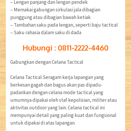
– Lengan panjang dan lengan pendek
– Memakai gabungan sirkulasi jala dibagian
punggung atau dibagian bawah ketiak
– Tambahan saku pada lengan, seperti baju tactical
– Saku rahasia dalam saku di dada
Hubungi : 0811-2222-4460
Gabungkan dengan Celana Tactical
Celana Tactical Seragam kerja lapangan yang
berkesan gagah dan bagus akan pas dipadu-
padankan dengan celana mode tactical yang
umumnya dipakai oleh staf kepolisian, militer atau
aktivitas outdoor yang lain. Celana tactical ini
mempunyai detail yang paling kuat dan fungsional
untuk dipakai di atas lapangan.