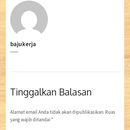
bajukerja
Tinggalkan Balasan
Alamat email Anda tidak akan dipublikasikan.
Ruas
yang wajib ditandai
*