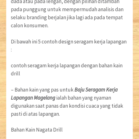
dada atau pada lengan, dengan pilihan ditambah
pada punggung untuk mempermudah analisis dan
selaku branding berjalan jika lagi ada pada tempat
calon konsumen.
Di bawah ini 5 contoh design seragam kerja lapangan
:
contoh seragam kerja lapangan dengan bahan kain
drill
– Bahan kain yang pas untuk
Baju Seragam Kerja
Lapangan Magelang
ialah bahan yang nyaman
digunakan saat panas dan kondisi cuaca yang tidak
pasti di atas lapangan.
Bahan Kain Nagata Drill