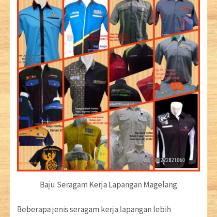
Baju Seragam Kerja Lapangan Magelang
Beberapa jenis seragam kerja lapangan lebih