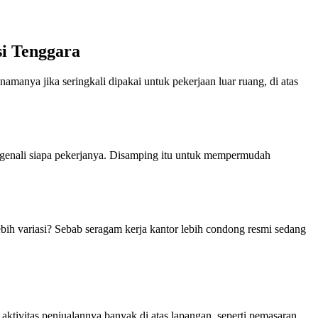
i Tenggara
amanya jika seringkali dipakai untuk pekerjaan luar ruang, di atas
enali siapa pekerjanya. Disamping itu untuk mempermudah
ebih variasi? Sebab seragam kerja kantor lebih condong resmi sedang
ktivitas penjualannya banyak di atas lapangan, seperti pemasaran