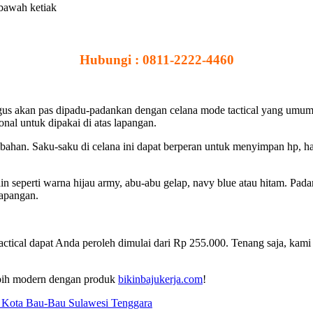
 bawah ketiak
Hubungi : 0811-2222-4460
s akan pas dipadu-padankan dengan celana mode tactical yang umumnya 
onal untuk dipakai di atas lapangan.
ahan. Saku-saku di celana ini dapat berperan untuk menyimpan hp, handi
ain seperti warna hijau army, abu-abu gelap, navy blue atau hitam. Pad
lapangan.
actical dapat Anda peroleh dimulai dari Rp 255.000. Tenang saja, kam
lebih modern dengan produk
bikinbajukerja.com
!
 Kota Bau-Bau Sulawesi Tenggara