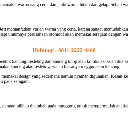
memakai warna yang ceria dan jauhi warna hitam dan gelap. Sebab wa
Bau
memanfatkan varian warna yang ceria, karena sangat memudahkan dik
 Tetapi umumnya perusahaan otomotif akan memakai seragam dengan war
Hubungi : 0811-2222-4460
entuk kancing, resleting dan kancing knop atau kombinasi salah dua s
emakai kancing atau resleting, walau biasanya meggunakan kancing.
 memakai design yang sederhana namun nyaman digunakan. Kesan-kesan
gan pada seragam.
, dengan pilihan ditambah pada punggung untuk mempermudah analisis d