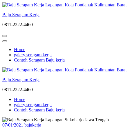
Lompat
ke
Baju Seragam Kerja
konten
(Tekan
0811-2222-4460
Enter)
Home
galery seragam kerja
Contoh Seragam Baju kerja
Baju Seragam Kerja
0811-2222-4460
Home
galery seragam kerja
Contoh Seragam Baju kerja
07/01/2021
bajukerja