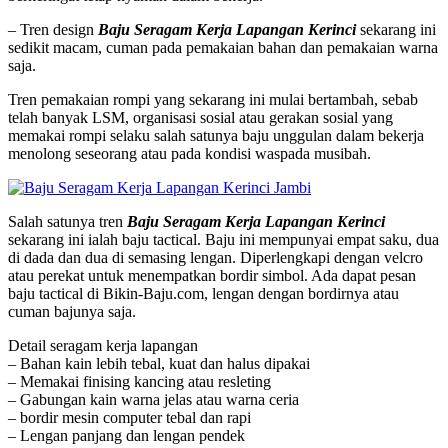
– Tren design
Baju Seragam Kerja Lapangan Kerinci
sekarang ini
sedikit macam, cuman pada pemakaian bahan dan pemakaian warna
saja.
Tren pemakaian rompi yang sekarang ini mulai bertambah, sebab
telah banyak LSM, organisasi sosial atau gerakan sosial yang
memakai rompi selaku salah satunya baju unggulan dalam bekerja
menolong seseorang atau pada kondisi waspada musibah.
Salah satunya tren
Baju Seragam Kerja Lapangan Kerinci
sekarang ini ialah baju tactical. Baju ini mempunyai empat saku, dua
di dada dan dua di semasing lengan. Diperlengkapi dengan velcro
atau perekat untuk menempatkan bordir simbol. Ada dapat pesan
baju tactical di Bikin-Baju.com, lengan dengan bordirnya atau
cuman bajunya saja.
Detail seragam kerja lapangan
– Bahan kain lebih tebal, kuat dan halus dipakai
– Memakai finising kancing atau resleting
– Gabungan kain warna jelas atau warna ceria
– bordir mesin computer tebal dan rapi
– Lengan panjang dan lengan pendek