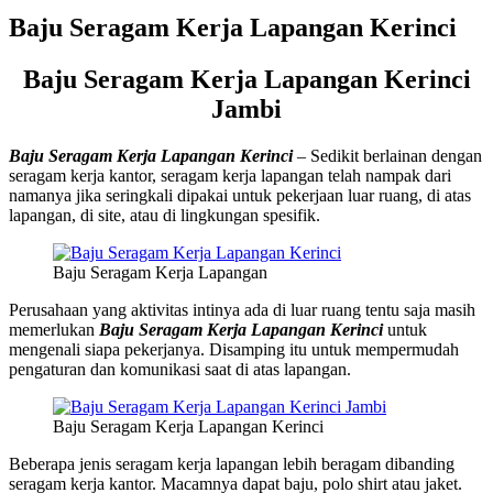
Baju Seragam Kerja Lapangan Kerinci
Baju Seragam Kerja Lapangan Kerinci
Jambi
Baju Seragam Kerja Lapangan Kerinci
– Sedikit berlainan dengan
seragam kerja kantor, seragam kerja lapangan telah nampak dari
namanya jika seringkali dipakai untuk pekerjaan luar ruang, di atas
lapangan, di site, atau di lingkungan spesifik.
Baju Seragam Kerja Lapangan
Perusahaan yang aktivitas intinya ada di luar ruang tentu saja masih
memerlukan
Baju Seragam Kerja Lapangan Kerinci
untuk
mengenali siapa pekerjanya. Disamping itu untuk mempermudah
pengaturan dan komunikasi saat di atas lapangan.
Baju Seragam Kerja Lapangan Kerinci
Beberapa jenis seragam kerja lapangan lebih beragam dibanding
seragam kerja kantor. Macamnya dapat baju, polo shirt atau jaket.