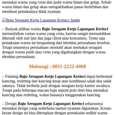
memakai warna yang ceria dan jauhi warna hitam dan gelap. Sebab
warna hitam dan gelap akan mengakibatkan panas berlebihan dan
membuat pemakainya tidak nyaman.
– Banyak pilihan warna
Baju Seragam Kerja Lapangan Kerinci
memanfatkan varian warna yang ceria, karena sangat memudahkan
dikenali oleh staf lain dan juga client atau konsumen. Tentu saja
pemakaian warna ini bergantung dari identitas perusahaan tersebut.
Tetapi umumnya perusahaan otomotif akan memakai seragam
dengan warna putih atau ceria yang digabungkan dengan warna
identitas perusahaan.
Hubungi : 0811-2222-4460
– Finising
Baju Seragam Kerja Lapangan Kerinci
dapat berbentuk
kancing, resleting dan kancing knop atau kombinasi salah dua salah
satunya. Tidak berbeda jauh dengan seragam kerja kantor awalnya.
Tetapi pada beberapa macam baju seperti polo shirt bisa memakai
kancing atau resleting, walau biasanya meggunakan kancing.
– Design
Baju Seragam Kerja Lapangan Kerinci
seharusnya
memakai design yang sederhana namun nyaman digunakan. Kesan-
kesan design ini bisa diterapkan dengan pemakaian sedikit warna