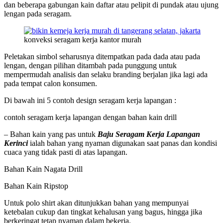
dan beberapa gabungan kain daftar atau pelipit di pundak atau ujung
lengan pada seragam.
konveksi seragam kerja kantor murah
Peletakan simbol seharusnya ditempatkan pada dada atau pada
lengan, dengan pilihan ditambah pada punggung untuk
mempermudah analisis dan selaku branding berjalan jika lagi ada
pada tempat calon konsumen.
Di bawah ini 5 contoh design seragam kerja lapangan :
contoh seragam kerja lapangan dengan bahan kain drill
– Bahan kain yang pas untuk
Baju Seragam Kerja Lapangan
Kerinci
ialah bahan yang nyaman digunakan saat panas dan kondisi
cuaca yang tidak pasti di atas lapangan.
Bahan Kain Nagata Drill
Bahan Kain Ripstop
Untuk polo shirt akan ditunjukkan bahan yang mempunyai
ketebalan cukup dan tingkat kehalusan yang bagus, hingga jika
berkeringat tetap nyaman dalam bekerja.