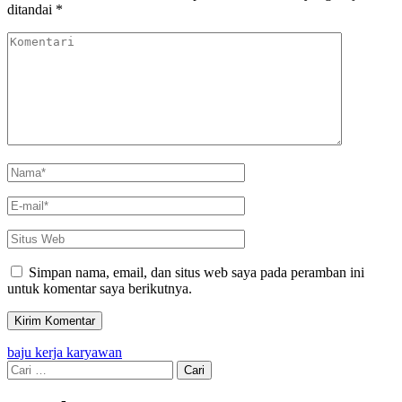
ditandai
*
Komentari
Name
*
Email
*
Situs
Web
Simpan nama, email, dan situs web saya pada peramban ini
untuk komentar saya berikutnya.
Navigasi
baju kerja karyawan
Cari
pos
untuk: