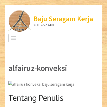
Lompat
ke
Baju Seragam Kerja
konten
0811-2222-4460
(Tekan
Enter)
alfairuz-konveksi
Tentang Penulis