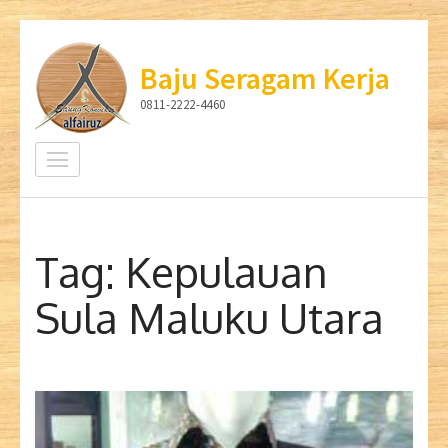
Lompat
ke
Baju Seragam Kerja
konten
0811-2222-4460
(Tekan
Enter)
Tag:
Kepulauan
Sula Maluku Utara