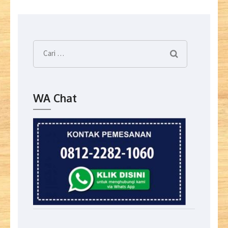
Cari
untuk:
WA Chat