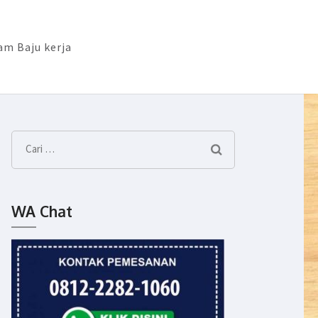
m Baju kerja
Cari
untuk:
WA Chat