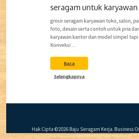
seragam untuk karyawan
grosir seragam karyawan toko, salon, p
foto, desain serta contoh untuk pria da
karyawan kantor dan model simpel tapi e
Konveksi …
Baca
Selengkapnya
Hak Cipta ©2026
Baju Seragam Kerja
. Business 