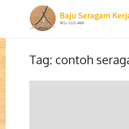
Baju Seragam Kerj
0811-2222-4460
Lompat
ke
Tag:
contoh sera
konten
(Tekan
Enter)