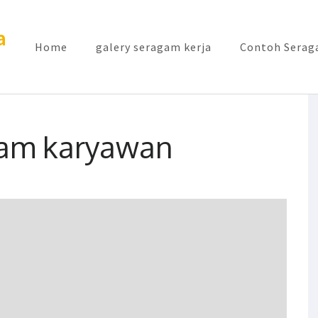
a
Home
galery seragam kerja
Contoh Seraga
gam karyawan