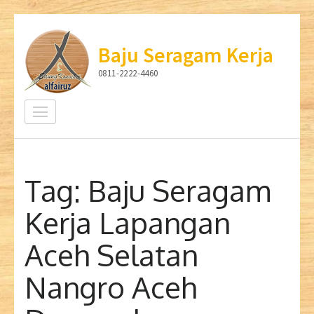
Lompat
ke
Baju Seragam Kerja
konten
0811-2222-4460
(Tekan
Enter)
Tag:
Baju Seragam
Kerja Lapangan
Aceh Selatan
Nangro Aceh