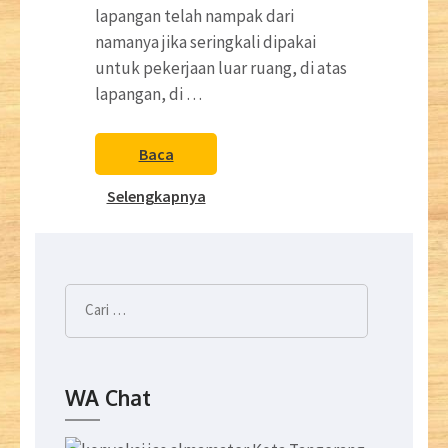
lapangan telah nampak dari
namanya jika seringkali dipakai
untuk pekerjaan luar ruang, di atas
lapangan, di …
Baca
Selengkapnya
Cari
untuk:
WA Chat