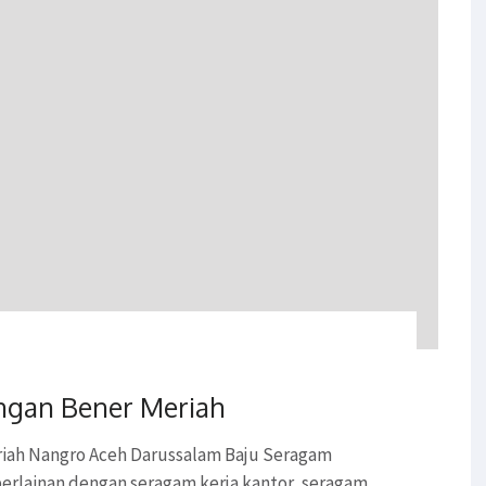
ngan Bener Meriah
riah Nangro Aceh Darussalam Baju Seragam
berlainan dengan seragam kerja kantor, seragam