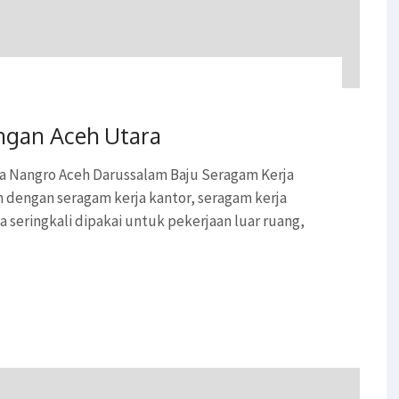
ngan Aceh Utara
a Nangro Aceh Darussalam Baju Seragam Kerja
n dengan seragam kerja kantor, seragam kerja
 seringkali dipakai untuk pekerjaan luar ruang,