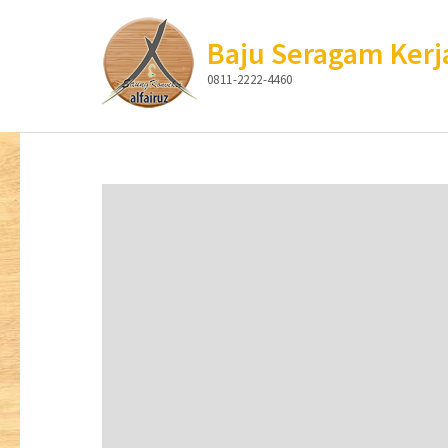
Baju Seragam Kerj
0811-2222-4460
Lompat
ke
konten
(Tekan
Enter)